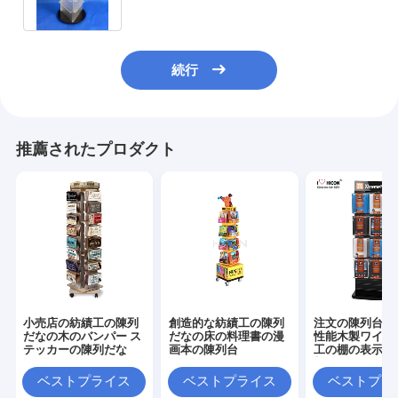
続行
推薦されたプロダクト
小売店の紡績工の陳列
創造的な紡績工の陳列
注文の陳列台あ
だなの木のバンパー ス
だなの床の料理書の漫
性能木製ワイヤ
テッカーの陳列だな
画本の陳列台
工の棚の表示に
与えるため
ベストプライス
ベストプライス
ベストプラ