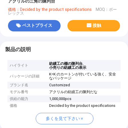
アクリルの三角の陳列台
価格：Decided by the product specifications
MOQ：ポー
レックス
ベストプライス
接触
製品の説明
,
紡績工の棚の陳列台
ハイライト
小売りの紡績工の表示
K=K のカートンが付いている強く、安全
パッケージの詳細
なパッケージ
ブランド名
Customized
モデル番号
アクリルの紡績工の陳列だな
供給の能力
1,000,000pcs
価格
Decided by the product specifications
多くを見て下さい