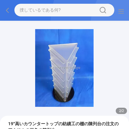
2
/
2
19"高いカウンタートップの紡績工の棚の陳列台の注文の