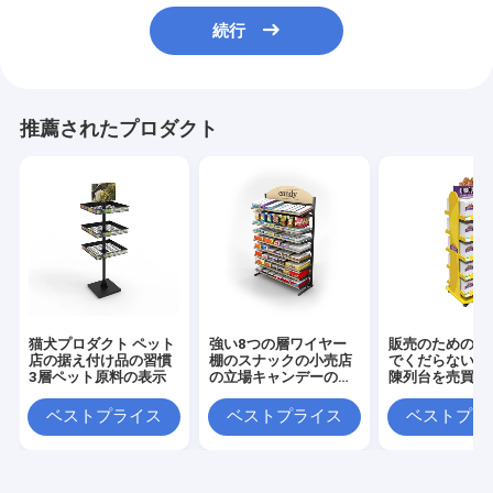
続行
推薦されたプロダクト
猫犬プロダクト ペット
強い8つの層ワイヤー
販売のための移
店の据え付け品の習慣
棚のスナックの小売店
でくだらないク
3層ペット原料の表示
の立場キャンデーの陳
陳列台を売買す
列だな
品
ベストプライス
ベストプライス
ベストプラ