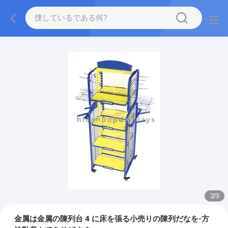
2
/
3
金属は金属の陳列台 4 に床を張る小売りの陳列だなを-方