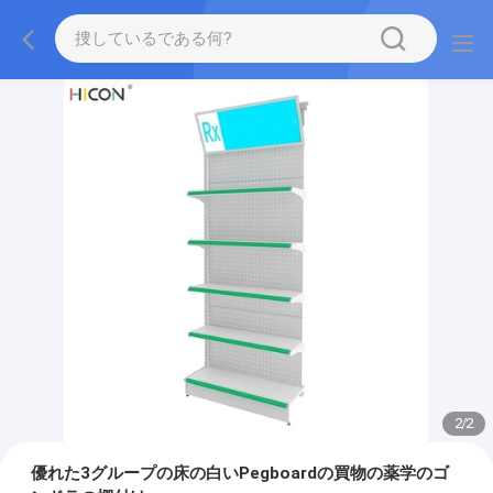
2
/
2
優れた3グループの床の白いPegboardの買物の薬学のゴ