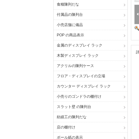
食糧陳列だな
付属品の陳列台
小売店舗に備品
POP の商品表示
金属のディスプレイ ラック
木製ディスプレイ ラック
アクリルの陳列ケース
フロア・ディスプレイの立場
カウンター ディスプレイ ラック
小売りのゴンドラの棚付け
スラット壁 の陳列台
紡績工の陳列だな
店の棚付け
ボール紙の表示