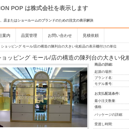
ICON POP は株式会社を表示します
、店またはショールームのブランドのための注文の表示解決
社案内
品質管理
お問い合わせ
見積依頼
ショッピング モール/店の構造の陳列台の大きい化粧品の表示棚付けの単位
ショッピング モール/店の構造の陳列台の大きい化
商品の詳細:
起源の場所:
ブランド名:
モデル番号:
お支払配送条件:
最小注文数量:
価格:
パッケージの詳細:
受渡し時間: