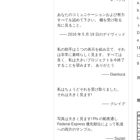
あなたのコミュニケーションおよび努力
すべてを認めて下さい。 棚を受け取る
先に見ること。
—— 2016 年 5 月 19 日のデイヴィッド
私の助手は 1 つの表示を組み立て、それ
は非常に素晴らしく見ます。 すべては
良く、私は大きいプロジェクトを今終了
することを望みます。 ありがとう
—— Gianluca
私はちょうどそれを受け取りました。
それは大きく見ます!
—— クレイグ
写真は大きく見ます! Pls の船夜通し
Federal Express 優先順位によって私達
への両方のサンプル。
—— Suzan