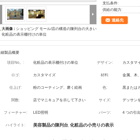
支払条件:
供給の能力:
連絡先
大画像 :
ショッピング モール/店の構造の陳列台の大きい
化粧品の表示棚付けの単位
詳細製品概要
項目No。:
化粧品の表示棚付けの単位
デザイン:
カスタマ
ロゴ:
カスタマイズ
材料:
金属、木
仕上げ:
粉のコーティング、磨く絵画
色:
黒または
関数:
店でマニキュアを示して下さい
サイズ:
デッサン
フィーチャー:
LED照明
パーツ:
4 つの引
美容製品の陳列台
化粧品の小売りの表示
ハイライト:
,