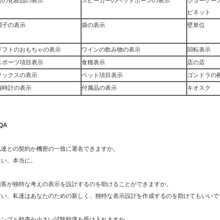
美の化粧品の表示
スピーカーのヘッドホーンの表示
ショーケー
ビネット
帽子の表示
袋の表示
壁単位
ギフトのおもちゃの表示
ワインの飲み物の表示
回転表示
スポーツ項目表示
食糧表示
店の店
ソックスの表示
ペット項目表示
ゴンドラの
腕時計の表示
付属品の表示
キオスク
QA
私達との契約か機密の一致に署名できますか。
はい、本当に。
顧客が独特な考えの表示を設計するのを助けることができますか。
はい、私達はあなたのための新しく、独特な表示設計を作成するのを助けてもいいで
サンプル順序か小さい試験順序を受け入れますか。