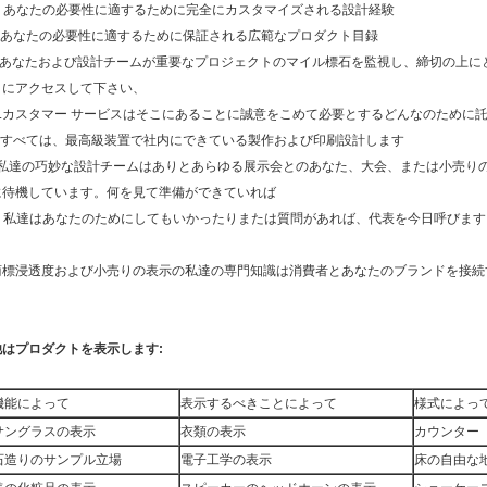
a. あなたの必要性に適するために完全にカスタマイズされる設計経験
b.あなたの必要性に適するために保証される広範なプロダクト目録
c.あなたおよび設計チームが重要なプロジェクトのマイル標石を監視し、締切の上
トにアクセスして下さい、
D.カスタマー サービスはそこにあることに誠意をこめて必要とするどんなのために
e.すべては、最高級装置で社内にできている製作および印刷設計します
f.私達の巧妙な設計チームはありとあらゆる展示会とのあなた、大会、または小売り
に待機しています。何を見て準備ができていれば
g. 私達はあなたのためにしてもいかったりまたは質問があれば、代表を今日呼びます
商標浸透度および小売りの表示の私達の専門知識は消費者とあなたのブランドを接続
他はプロダクトを表示します:
機能によって
表示するべきことによって
様式によっ
サングラスの表示
衣類の表示
カウンター 
石造りのサンプル立場
電子工学の表示
床の自由な