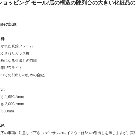
ショッピング モール/店の構造の陳列台の大きい化粧品
rifeの記述:
料:
磨かれた真鍮フレーム
強くされたガラス棚
薄板になる引出しの前部
作用LEDライト
すべての引出しのための合鍵。
元:
さ:1,650のmm
さ:2,000のmm
:600mm
述:
以下の事項に注意して下さい:デッサンのレイアウトは6つの引出しを示しますが、実