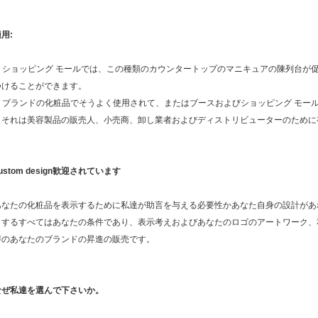
用:
a. ショッピング モールでは、この種類のカウンタートップのマニキュアの陳列台
つけることができます。
b. ブランドの化粧品でそうよく使用されて、またはブースおよびショッピング モー
c. それは美容製品の販売人、小売商、卸し業者およびディストリビューターのため
ustom design歓迎されています
あなたの化粧品を表示するために私達が助言を与える必要性かあなた自身の設計があ
とするすべてはあなたの条件であり、表示考えおよびあなたのロゴのアートワーク、私
声のあなたのブランドの昇進の販売です。
なぜ私達を選んで下さいか。