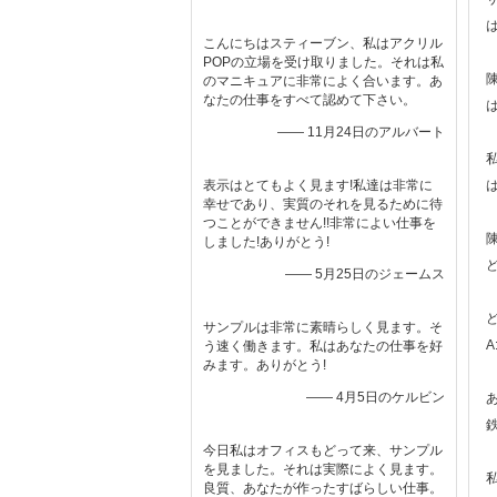
こんにちはスティーブン、私はアクリル
POPの立場を受け取りました。それは私
のマニキュアに非常によく合います。あ
なたの仕事をすべて認めて下さい。
—— 11月24日のアルバート
表示はとてもよく見ます!私達は非常に
幸せであり、実質のそれを見るために待
つことができません!!非常によい仕事を
しました!ありがとう!
—— 5月25日のジェームス
サンプルは非常に素晴らしく見ます。そ
う速く働きます。私はあなたの仕事を好
みます。ありがとう!
—— 4月5日のケルビン
今日私はオフィスもどって来、サンプル
を見ました。それは実際によく見ます。
良質、あなたが作ったすばらしい仕事。