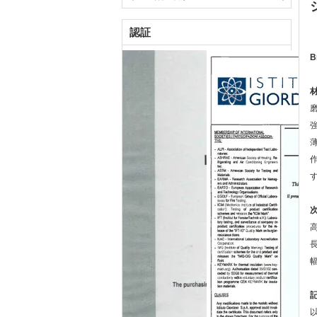
認証
B
材
次
高
長
幅
記