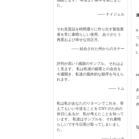
感謝します。 希望よい新年を過しまし
た。
—— ナイジェル
適
それ良質品を時間通りに作り出す製造業
者を常に素晴らしい使用。 ありがとう
再度および幸せな旧正月。
—— 結合された州からのタナー
評判が高い I 感謝のサンプル。 それはよ
く見ます。 私は私達の顧客との会合を
今週開き、私達の最終的な順序を与えら
c
れます。
—— トム
私は私があなたのリターンでこれを、答
えてもいい今送ることを CNY のための
休日にあるが、私が考えたことを知って
います。 私達はサンプルを、それ素晴
らしいです今日受け取ってしまいまし
た。
—— レベッカ