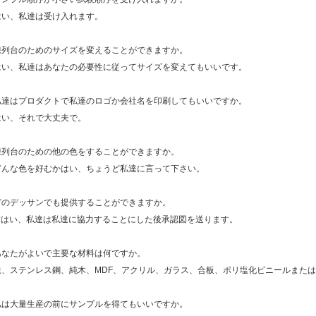
はい、私達は受け入れます。
陳列台のためのサイズを変えることができますか。
はい、私達はあなたの必要性に従ってサイズを変えてもいいです。
私達はプロダクトで私達のロゴか会社名を印刷してもいいですか。
はい、それで大丈夫で。
陳列台のための他の色をすることができますか。
どんな色を好むかはい、ちょうど私達に言って下さい。
どのデッサンでも提供することができますか。
A:はい、私達は私達に協力することにした後承認図を送ります。
あなたがよいで主要な材料は何ですか。
鉄、ステンレス鋼、純木、MDF、アクリル、ガラス、合板、ポリ塩化ビニールまた
私は大量生産の前にサンプルを得てもいいですか。