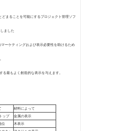
にとどまることを可能にするプロジェクト管理ソフ
託しました
のマーケティングおよび表示必要性を助けるため
。
する最もよく創造的な表示を与えます。
て
材料によって
トップ
金属の表示
地位
木表示