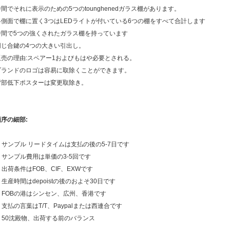
中間でそれに表示のための5つのtounghenedガラス棚があります。
各側面で棚に置く3つはLEDライトが付いている6つの棚をすべて合計します
中間で5つの強くされたガラス棚を持っています
同じ合鍵の4つの大きい引出し。
販売の理由:スペアー1およびもはや必要とされる。
ブランドのロゴは容易に取除くことができます。
背部低下ポスターは変更取除き。
順序の細部:
1. サンプル リードタイムは支払の後の5-7日です
. サンプル費用は単価の3-5回です
. 出荷条件はFOB、CIF、EXWです
. 生産時間はdepoistの後のおよそ30日です
5. FOBの港はシンセン、広州、香港です
. 支払の言葉はT/T、Paypalまたは西連合です
7. 50沈殿物、出荷する前のバランス