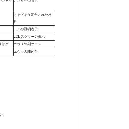
スのキャ
アクリルの表示
さまざまな混合された材
料
LEDの照明表示
LCDスクリーン表示
棚付け
ガラス陳列ケース
エヴァの陳列台
す。