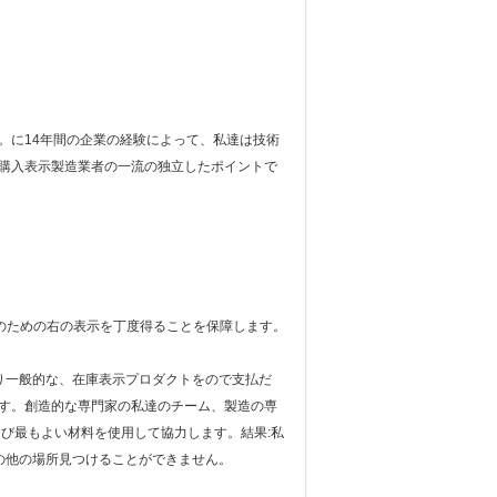
す。に14年間の企業の経験によって、私達は技術
示は購入表示製造業者の一流の独立したポイントで
性のための右の表示を丁度得ることを保障します。
り一般的な、在庫表示プロダクトをので支払だ
す。創造的な専門家の私達のチーム、製造の専
び最もよい材料を使用して協力します。結果:私
の他の場所見つけることができません。