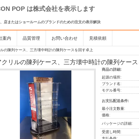
ICON POP は株式会社を表示します
、店またはショールームのブランドのための注文の表示解決
社案内
品質管理
お問い合わせ
見積依頼
ルの陳列ケース、三方壊中時計の陳列ケースを回す卓上
アクリルの陳列ケース、三方壊中時計の陳列ケース
商品の詳細:
起源の場所:
ブランド名:
モデル番号:
お支払配送条件:
最小注文数量:
価格:
パッケージの詳細:
受渡し時間:
支払条件: