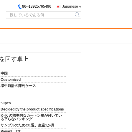
86--13925765496
Japanese
search
を回す卓上
中国
Customized
壊中時計の陳列ケース
50pcs
Decided by the product specifications
K=K の標準的なカートン箱が付いてい
る平らなパッキング
サンプルのための1週、生産1か月
Payapl、T/T