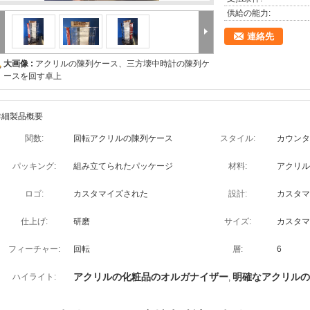
供給の能力:
連絡先
大画像 :
アクリルの陳列ケース、三方壊中時計の陳列ケ
ースを回す卓上
詳細製品概要
関数:
回転アクリルの陳列ケース
スタイル:
カウンタ
パッキング:
組み立てられたパッケージ
材料:
アクリル
ロゴ:
カスタマイズされた
設計:
カスタマ
仕上げ:
研磨
サイズ:
カスタマ
フィーチャー:
回転
層:
6
アクリルの化粧品のオルガナイザー
明確なアクリルの
ハイライト:
,