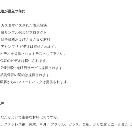
私達が役立つ何に:
1. カスタマイズされた表示解決
2. 質サンプルおよびプロダクト
3. 競争価格およびさまざまな材料
4. アセンブリ ビデオは提供されます。
5.ビデオを提供されますテストして下さい。
6.包装のビデオは提供されます。
7. 24時間Xつは7日サービス提供されます。
8.品質保証の契約は提供されます。
9.顧客からのフィードバックは提供されます。
QA
あなたがよいで主要な材料は何ですか。
鉄、ステンレス鋼、純木、MDF、アクリル、ガラス、合板、ポリ塩化ビニールまた