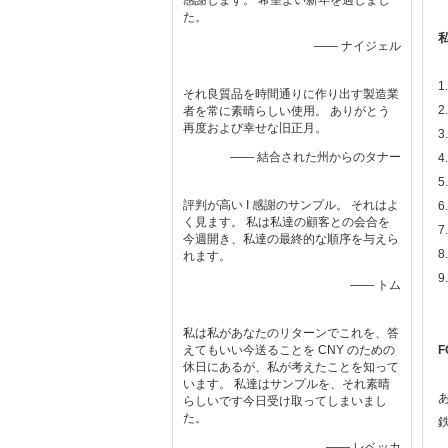
感謝します。 希望よい新年を過しまし
た。
—— ナイジェル
それ良質品を時間通りに作り出す製造業
者を常に素晴らしい使用。 ありがとう
再度および幸せな旧正月。
—— 結合された州からのタナー
評判が高い I 感謝のサンプル。 それはよ
く見ます。 私は私達の顧客との会合を
今週開き、私達の最終的な順序を与えら
れます。
—— トム
私は私があなたのリターンでこれを、答
えてもいい今送ることを CNY のための
F
休日にあるが、私が考えたことを知って
います。 私達はサンプルを、それ素晴
らしいです今日受け取ってしまいまし
た。
—— レベッカ