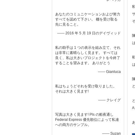
あなたのコミュニケーションおよび努力
すべてを認めて下さい。 棚を受け取る
先に見ること。
—— 2016 年 5 月 19 日のデイヴィッド
私の助手は 1 つの表示を組み立て、それ
は非常に素晴らしく見ます。 すべては
良く、私は大きいプロジェクトを今終了
することを望みます。 ありがとう
—— Gianluca
私はちょうどそれを受け取りました。
それは大きく見ます!
—— クレイグ
写真は大きく見ます! Pls の船夜通し
Federal Express 優先順位によって私達
への両方のサンプル。
—— Suzan