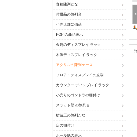
食糧陳列だな
付属品の陳列台
小売店舗に備品
POP の商品表示
金属のディスプレイ ラック
木製ディスプレイ ラック
アクリルの陳列ケース
フロア・ディスプレイの立場
カウンター ディスプレイ ラック
小売りのゴンドラの棚付け
スラット壁 の陳列台
紡績工の陳列だな
店の棚付け
ボール紙の表示