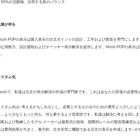
7. 50%の沈殿物、出荷する前のバランス
私達が何を
Hicon POPの表示は購入表示の注文ポイントの設計、工学および製造を専門にしま
的な洞察力、設計援助およびターンキー表示解決を提供します。Hicon POPの表
す。
カスタム化
Hiconで、私達は注文の表示解決の作成の専門家です。これはあなたの昇進の必要
カスタム化は–考えるかもしれないし、必要とするものをのための通常より少しによ
け、より少なくもっと何も、何も要するより現実的です。私達は解決に考えを回しま
門家および熟練したモデル メーカーは最新式の技術、国際的レベルの製造業練習およ
達は費用効果が大きく、魅力的、丈夫非常に機能である注文の表示を作成します–そ