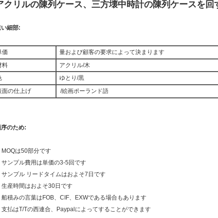
アクリルの陳列ケース、三方壊中時計の陳列ケースを回
速い細部:
単価
量および顧客の要求によって決まります
材料
アクリル/木
色
ゆとり/黒
表面の仕上げ
/絵画ポーランド語
順序のため:
. MOQは50部分です
. サンプル費用は単価の3-5回です
3. サンプル リードタイムはおよそ7日です
. 生産時間はおよそ30日です
5. 船積みの言葉はFOB、CIF、EXWである場合もあります
. 支払はT/Tの西連合、Paypalによってすることができます